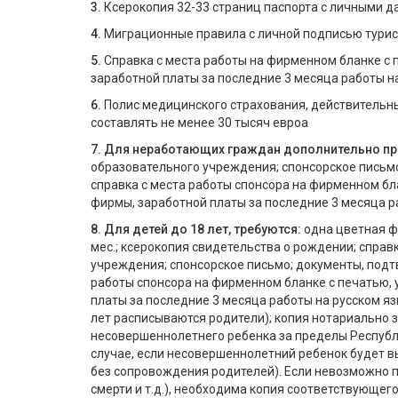
3.
Ксерокопия 32-33 страниц паспорта с личными д
4.
Миграционные правила с личной подписью турист
5.
Справка с места работы на фирменном бланке с 
заработной платы за последние 3 месяца работы на 
6.
Полис медицинского страхования, действительны
составлять не менее 30 тысяч евроа
7.
Для неработающих граждан дополнительно пр
образовательного учреждения; спонсорское письм
справка с места работы спонсора на фирменном бл
фирмы, заработной платы за последние 3 месяца р
8.
Для детей до 18 лет, требуются:
одна цветная ф
мес.; ксерокопия свидетельства о рождении; справ
учреждения; спонсорское письмо; документы, подт
работы спонсора на фирменном бланке с печатью, 
платы за последние 3 месяца работы на русском язы
лет расписываются родители); копия нотариально 
несовершеннолетнего ребенка за пределы Республи
случае, если несовершеннолетний ребенок будет в
без сопровождения родителей). Если невозможно п
смерти и т.д.), необходима копия соответствующег