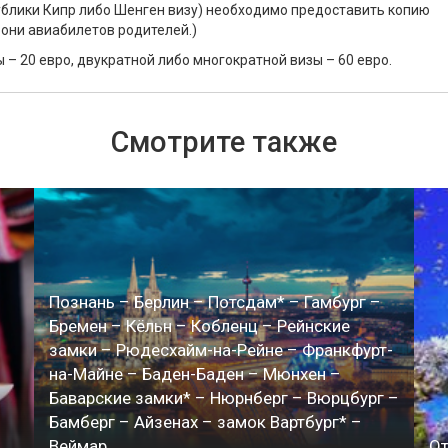
ублики Кипр либо Шенген визу) необходимо предоставить копию
они авиабилетов родителей.)
– 20 евро, двукратной либо многократной визы – 60 евро.
Смотрите также
Познань – Берлин – Потсдам* – Гамбург –
Бремен – Кёльн – Кобленц – Рейнские
замки – Рюдесхайм-на-Рейне – Франкфурт-
на-Майне – Баден-Баден – Мюнхен –
Баварские замки* – Нюрнберг – Вюрцбург –
Бамберг – Айзенах – замок Вартбург* –
Веймар
От