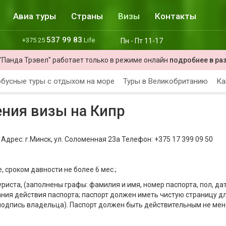
Авиа туры
Страны
Визы
Контакты
537 99 83
+375 25
Life
Пн - Пт 11-17
"Панда Трэвел" работает только в режиме онлайн
подробнее в ра
бусные туры с отдыхом на море
Туры в Великобританию
Ка
ния визы на Кипр
Адрес: г.Минск, ул. Соломенная 23а Телефон: +375 17 399 09 50
 сроком давности не более 6 мес.;
риста, (заполнены графы: фамилия и имя, номер паспорта, пол, да
ания действия паспорта; паспорт должен иметь чистую страницу д
подпись владельца). Паспорт должен быть действительным не ме