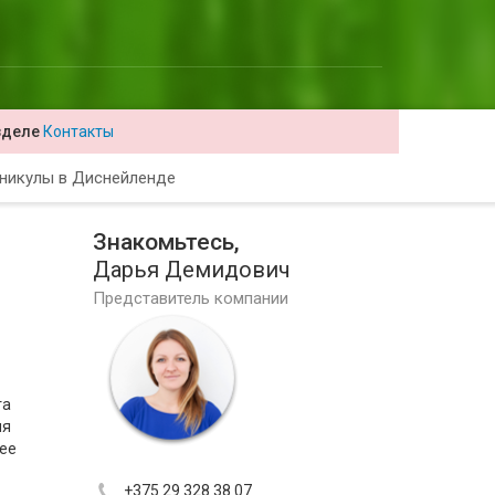
зделе
Контакты
никулы в Диснейленде
Знакомьтесь,
Дарья Демидович
Представитель компании
та
ля
нее
+375 29 328 38 07