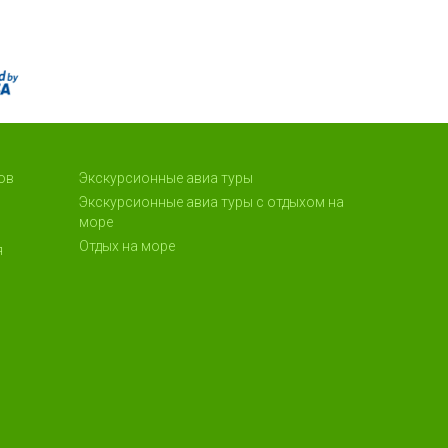
ов
Экскурсионные авиа туры
Экскурсионные авиа туры с отдыхом на
море
Отдых на море
я