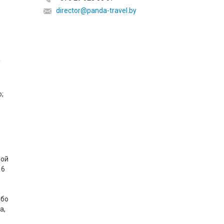
director@panda-travel.by
а
;
ной
16
ибо
а,