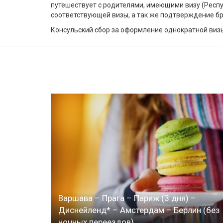
путешествует с родителями, имеющими визу (Респ
соответствующей визы, а так же подтверждение бр
Консульский сбор за оформление однократной визы 
Варшава – Прага – Париж (3 дня) –
Диснейленд* – Амстердам – Берлин (без
ночных переездов)