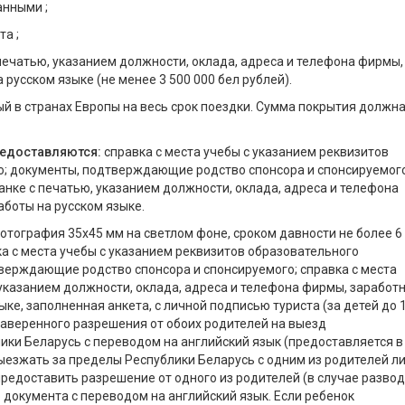
анными ;
а ;
печатью, указанием должности, оклада, адреса и телефона фирмы,
русском языке (не менее 3 500 000 бел рублей).
й в странах Европы на весь срок поездки. Сумма покрытия должн
едоставляются:
справка с места учебы с указанием реквизитов
о; документы, подтверждающие родство спонсора и спонсируемого
анке с печатью, указанием должности, оклада, адреса и телефона
аботы на русском языке.
отография 35х45 мм на светлом фоне, сроком давности не более 6
ка с места учебы с указанием реквизитов образовательного
верждающие родство спонсора и спонсируемого; справка с места
указанием должности, оклада, адреса и телефона фирмы, заработ
ке, заполненная анкета, с личной подписью туриста (за детей до 
заверенного разрешения от обоих родителей на выезд
ки Беларусь с переводом на английский язык (предоставляется в
ыезжать за пределы Республики Беларусь с одним из родителей л
редоставить разрешение от одного из родителей (в случае развод
о документа с переводом на английский язык. Если ребенок