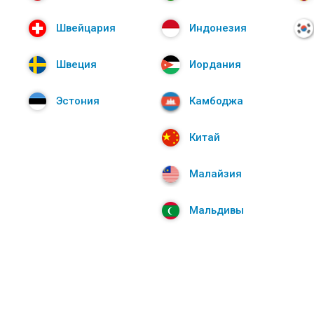
Швейцария
Индонезия
Швеция
Иордания
Эстония
Камбоджа
Китай
Малайзия
Мальдивы