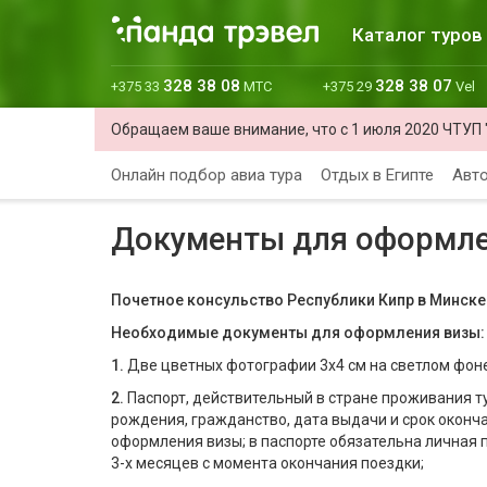
Каталог туров
328 38 08
328 38 07
+375 33
МТС
+375 29
Vel
Обращаем ваше внимание, что с 1 июля 2020 ЧТУП 
Онлайн подбор авиа тура
Отдых в Египте
Авто
Документы для оформле
Почетное консульство Республики Кипр в Минске
Необходимые документы для оформления визы:
1.
Две цветных фотографии 3х4 см на светлом фоне,
2.
Паспорт, действительный в стране проживания ту
рождения, гражданство, дата выдачи и срок оконч
оформления визы; в паспорте обязательна личная 
3-х месяцев с момента окончания поездки;