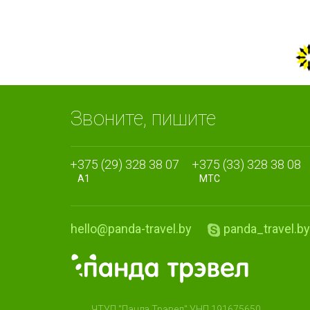
Звоните, пишите
+375 (29) 328 38 07
+375 (33) 328 38 08
A1
МТС
hello@panda-travel.by
panda_travel.by
ЧТУП "Панда Трэвел" УНП 191675650