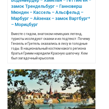
Боденвердер – Хамельн – Геттинген –
замок Трендельбург – Ганноверш
Мюнден – Кассель – Альсфельд –
Марбург – Айзенах – замок Вартбург*
– Морицбург
Вместе с гидом, знатоком немецких легенд,
туристы исследуют сказки и их подтекст. Почему
Гензель и Гретель оказались в лесу в голодные
годы. В национальный костюм какого региона
братья Гримм нарядили Красную шапочку. Кем
был загадочный крысолов.