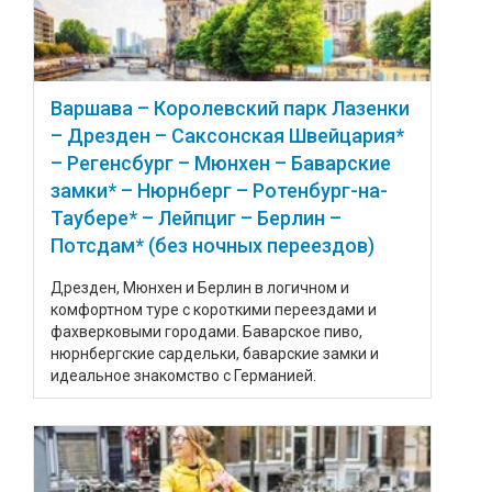
Варшава – Королевский парк Лазенки
– Дрезден – Саксонская Швейцария*
– Регенсбург – Мюнхен – Баварские
замки* – Нюрнберг – Ротенбург-на-
Таубере* – Лейпциг – Берлин –
Потсдам* (без ночных переездов)
Дрезден, Мюнхен и Берлин в логичном и
комфортном туре с короткими переездами и
фахверковыми городами. Баварское пиво,
нюрнбергские сардельки, баварские замки и
идеальное знакомство с Германией.