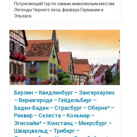
Потрясающий тур по самым живописным местам.
Легенды Черного леса, фахверк Германии и
Эльзаса.
Берлин – Кведлинбург – Зангерхаузен
– Вернигероде – Гейдельберг –
Баден-Баден – Страсбург – Оберне* –
Риквир – Селеста – Кольмар –
Эгисхайм* – Констанц – Меерсбург –
Шварцвальд – Триберг –