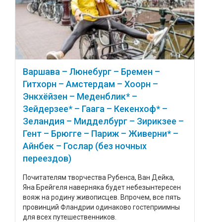
Варшава – Люнебург – Бремен –
Гитхорн – Амстердам – Хоорн –
Энкхёйзен – Меденблик* –
Зейдерзее* – Гаага – Кекенхоф* –
Зеландия – Мидделбург – Зирикзее –
Гент – Брюгге – Париж – Живерни* –
Айнбек – Гослар (без ночных
переездов)
Почитателям творчества Рубенса, Ван Дейка,
Яна Брейгеля наверняка будет небезынтересен
вояж на родину живописцев. Впрочем, все пять
провинций Фландрии одинаково гостеприимны
для всех путешественников.