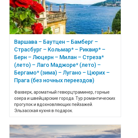
Варшава – Баутцен – Бамберг –
Страсбург – Кольмар* – Риквир* –
Берн – Люцерн – Милан – Стреза*
(лето) – Лаго Маджоре* (лето) –
Бергамо* (зима) – Лугано – Цюрих –
Прага (без ночных переездов)
Фахверк, ароматный гевюрцтраминер, горные
озера и швейцарские города. Тур романтических
прогулок и вдохновляющих пейзажей.
Эльзасская кухня в подарок.