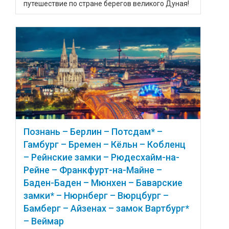
путешествие по стране берегов великого Дуная!
Познань – Берлин – Потсдам* –
Гамбург – Бремен – Кёльн – Кобленц
– Рейнские замки – Рюдесхайм-на-
Рейне – Франкфурт-на-Майне –
Баден-Баден – Мюнхен – Баварские
замки* – Нюрнберг – Вюрцбург –
Бамберг – Айзенах – замок Вартбург*
– Веймар