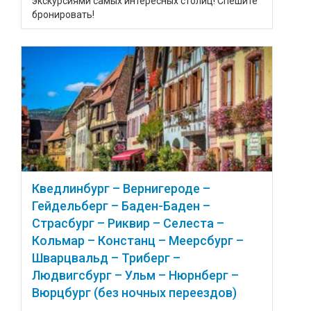
экскурсиями самых интересных столиц! Спешите
бронировать!
Кведлинбург – Вернигероде –
Гейдельберг – Баден-Баден –
Страсбург – Риквир – Селеста –
Кольмар – Констанц – Меерсбург –
Шварцвальд – Триберг –
Людвигсбург – Ульм – Нюрнберг –
Вюрцбург (без ночных переездов)