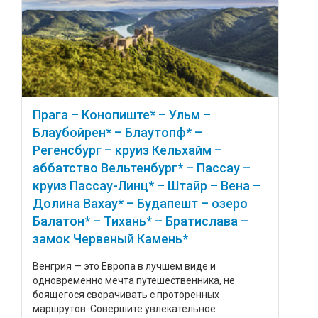
Прага – Конопиште* – Ульм –
Блаубойрен* – Блаутопф* –
Регенсбург – круиз Кельхайм –
аббатство Вельтенбург* – Пассау –
круиз Пассау-Линц* – Штайр – Вена –
Долина Вахау* – Будапешт – озеро
Балатон* – Тихань* – Братислава –
замок Червеный Камень*
Венгрия — это Европа в лучшем виде и
одновременно мечта путешественника, не
боящегося сворачивать с проторенных
маршрутов. Совершите увлекательное