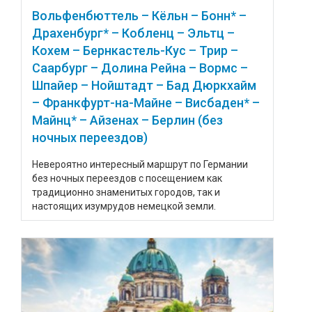
Вольфенбюттель – Кёльн – Бонн* –
Драхенбург* – Кобленц – Эльтц –
Кохем – Бернкастель-Кус – Трир –
Саарбург – Долина Рейна – Вормс –
Шпайер – Нойштадт – Бад Дюркхайм
– Франкфурт-на-Майне – Висбаден* –
Майнц* – Айзенах – Берлин (без
ночных переездов)
Невероятно интересный маршрут по Германии
без ночных переездов с посещением как
традиционно знаменитых городов, так и
настоящих изумрудов немецкой земли.