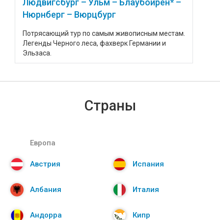
Людвигсбург – Ульм – Блаубойрен* –
Нюрнберг – Вюрцбург
Потрясающий тур по самым живописным местам.
Легенды Черного леса, фахверк Германии и
Эльзаса.
Страны
Европа
Австрия
Испания
Албания
Италия
Андорра
Кипр