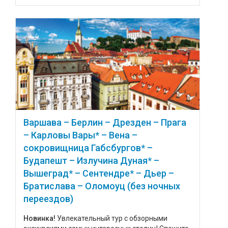
Варшава – Берлин – Дрезден – Прага
– Карловы Вары* – Вена –
сокровищница Габсбургов* –
Будапешт – Излучина Дуная* –
Вышеград* – Сентендре* – Дьер –
Братислава – Оломоуц (без ночных
переездов)
Новинка!
Увлекательный тур с обзорными