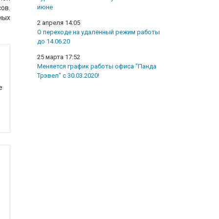
июне
ов.
ных
2 апреля 14:05
О переходе на удалённый режим работы
до 14.06.20
25 марта 17:52
Меняется график работы офиса "Панда
Трэвел" с 30.03.2020!
е
я