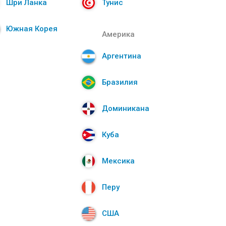
Шри Ланка
Тунис
Южная Корея
Америка
Аргентина
Бразилия
Доминикана
Куба
Мексика
Перу
США