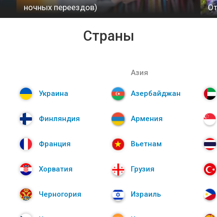
ночных переездов)
От
Страны
Азия
Украина
Азербайджан
Финляндия
Армения
Франция
Вьетнам
Хорватия
Грузия
Черногория
Израиль