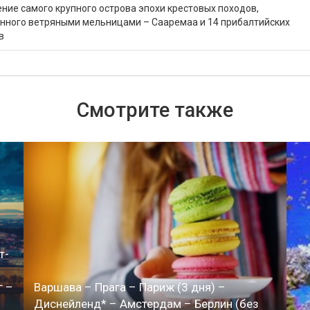
ние самого крупного острова эпохи крестовых походов,
нного ветряными мельницами – Сааремаа и 14 прибалтийских
в
Смотрите также
–
т-
г –
Варшава – Прага – Париж (3 дня) –
Диснейленд* – Амстердам – Берлин (без