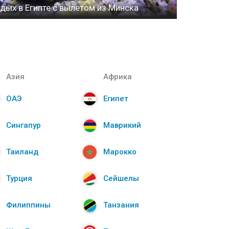
дых в Египте с вылетом из Минска
Азия
Африка
ОАЭ
Египет
Сингапур
Маврикий
Таиланд
Марокко
Турция
Сейшелы
Филиппины
Танзания