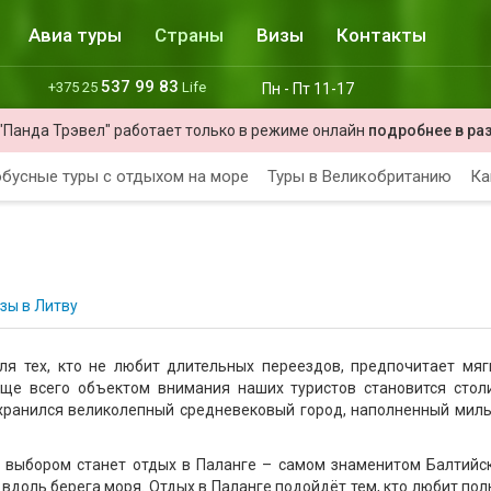
Авиа туры
Страны
Визы
Контакты
537 99 83
+375 25
Life
Пн - Пт 11-17
"Панда Трэвел" работает только в режиме онлайн
подробнее в ра
бусные туры с отдыхом на море
Туры в Великобританию
Ка
зы в Литву
я тех, кто не любит длительных переездов, предпочитает мяг
аще всего объектом внимания наших туристов становится стол
хранился великолепный средневековый город, наполненный мил
 выбором станет отдых в Паланге – самом знаменитом Балтийс
 вдоль берега моря. Отдых в Паланге подойдёт тем, кто любит пол