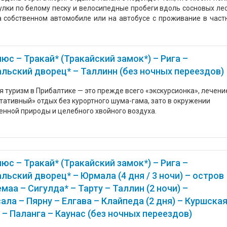
гулки по белому песку и велосипедные пробеги вдоль сосновых лес
а собственном автомобиле или на автобусе с проживание в част
юс – Тракай* (Тракайский замок*) – Рига –
льский дворец* – Таллинн (без ночных переездов)
я туризм в Прибалтике — это прежде всего «экскурсионка», лечени
етативный» отдых без курортного шума-гама, зато в окружении
енной природы и целебного хвойного воздуха.
юс – Тракай* (Тракайский замок*) – Рига –
льский дворец* – Юрмала (4 дня / 3 ночи) – остров
маа – Сигулда* – Тарту – Таллин (2 ночи) –
ала – Пярну – Елгава – Клайпеда (2 дня) – Куршска
 – Паланга – Каунас (без ночных переездов)