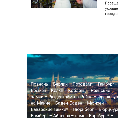
Посеще
украше
городо
Познань – Берлин – Потсдам* – Гамбург 
Бремен – Кёльн – Кобленц – Рейнские
замки – Рюдесхайм-на-Рейне – Франкфур
на-Майне – Баден-Баден – Мюнхен –
Баварские замки* – Нюрнберг – Вюрцбур
Бамберг – Айзенах – замок Вартбург* –