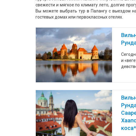
свежести и мягкое по климату лето, долгие про
Вы можете выбрать тур в Палангу с выездом н
гостевых домах или первоклассных отелях.
Вильн
Рунда
Сегодн
и «вег
девств
Вильн
Рунда
Сааре
Хаапс
коса*