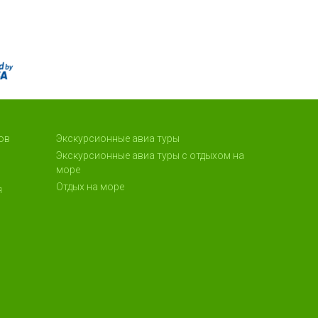
ов
Экскурсионные авиа туры
Экскурсионные авиа туры с отдыхом на
море
Отдых на море
я