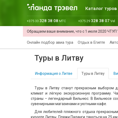
Каталог туров
328 38 08
328 38 07
+375 33
МТС
+375 29
Vel
Обращаем ваше внимание, что с 1 июля 2020 ЧТУП 
Онлайн подбор авиа тура
Отдых в Египте
Авто
Туры в Литву
Информация о Литве
Туры в Литву
Ви
Туры в Литву станут прекрасным выбором дл
климат и лёгкую экскурсионную программу. Ч
страны – легендарный Вильнюс. В Вильнюсе со
сувенирными магазинами и уютными кафе.
Для любителей пляжного отдыха прекрасным
курорте Литвы. Пляжи Паланги тянуться на 25 км