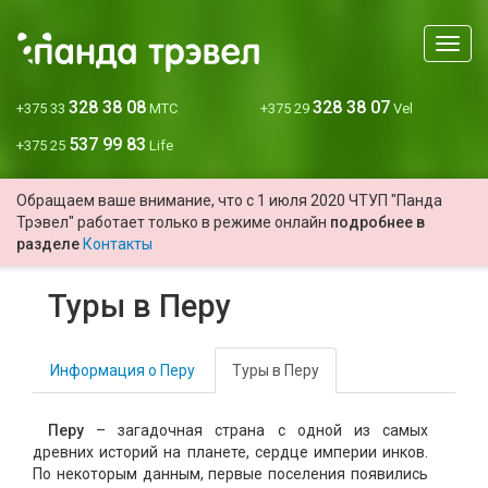
Мен
328 38 08
328 38 07
+375 33
МТС
+375 29
Vel
537 99 83
+375 25
Life
Обращаем ваше внимание, что с 1 июля 2020 ЧТУП "Панда
Трэвел" работает только в режиме онлайн
подробнее в
разделе
Контакты
Туры в Перу
Информация о Перу
Туры в Перу
Перу
– загадочная страна с одной из самых
древних историй на планете, сердце империи инков.
По некоторым данным, первые поселения появились