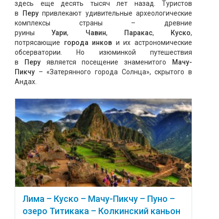
здесь еще десять тысяч лет назад. Туристов
в
Перу
привлекают удивительные археологические
комплексы страны – древние
руины
Уари
,
Чавин
,
Паракас
,
Куско
,
потрясающие
города инков
и их астрономические
обсерватории. Но изюминкой путешествия
в
Перу
является посещение знаменитого
Мачу-
Пикчу
– «Затерянного города Солнца», скрытого в
Андах.
Лима – Куско – Мачу-Пикчу – Пуно –
озеро Титикака – Колкинский каньон