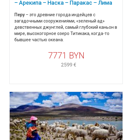
– Арекипа – Наска – Паракас – Лима
Перу
– это древние города индейцев с
загадочными сооружениями, «зеленый ад»
девственных джунглей, самый глубокий каньон в
мире, высокогорное озеро Титикака, когда-то
бывшее частью океана.
7771 BYN
2599 €