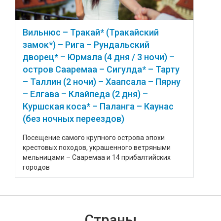
Вильнюс – Тракай* (Тракайский
замок*) – Рига – Рундальский
дворец* – Юрмала (4 дня / 3 ночи) –
остров Сааремаа – Сигулда* – Тарту
– Таллин (2 ночи) – Хаапсала – Пярну
– Елгава – Клайпеда (2 дня) –
Куршская коса* – Паланга – Каунас
(без ночных переездов)
Посещение самого крупного острова эпохи
крестовых походов, украшенного ветряными
мельницами – Сааремаа и 14 прибалтийских
городов
Страны