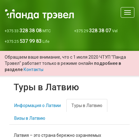
Мен
328 38 08
328 38 07
+375 33
МТС
+375 29
Vel
537 99 83
+375 25
Life
Обращаем ваше внимание, что с 1 июля 2020 ЧТУП "Панда
Трэвел" работает только в режиме онлайн
подробнее в
разделе
Контакты
Туры в Латвию
Информация о Латвии
Туры в Латвию
Визы в Латвию
Латвия – это страна бережно охраняемых