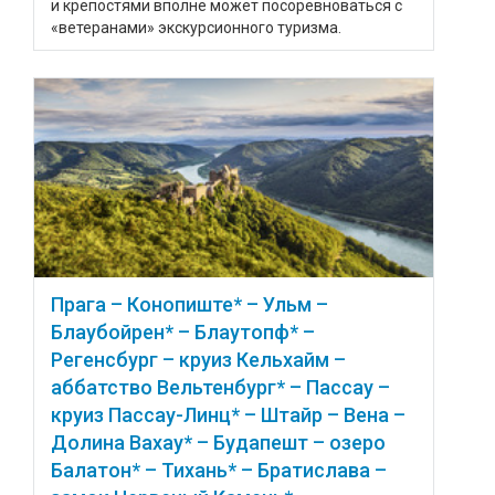
и крепостями вполне может посоревноваться с
«ветеранами» экскурсионного туризма.
Прага – Конопиште* – Ульм –
Блаубойрен* – Блаутопф* –
Регенсбург – круиз Кельхайм –
аббатство Вельтенбург* – Пассау –
круиз Пассау-Линц* – Штайр – Вена –
Долина Вахау* – Будапешт – озеро
Балатон* – Тихань* – Братислава –