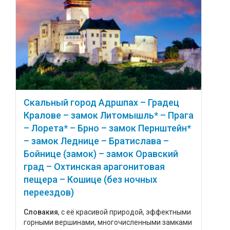
Скальный город Адршпах – Градец
Кралове – замок Литомышль* – Прага
– Лорета* – Брно – замок Пернштейн*
– замок Леднице – Братислава –
Бойнице (замок) – замок Оравский
град – Охтинская арагонитовая
пещера – Кошице (без ночных
переездов)
Словакия
, с её красивой природой, эффектными
горными вершинами, многочисленными замками