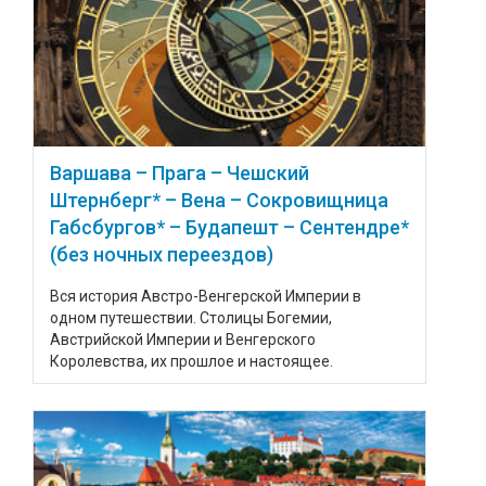
Варшава – Прага – Чешский
Штернберг* – Вена – Сокровищница
Габсбургов* – Будапешт – Сентендре*
(без ночных переездов)
Вся история Австро-Венгерской Империи в
одном путешествии. Столицы Богемии,
Австрийской Империи и Венгерского
Королевства, их прошлое и настоящее.