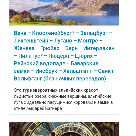
Вена – Клостенойбург* – Зальцбург –
Лихтенштейн – Лугано – Монтрё –
Женева – Грюйер – Берн – Интерлакен
– Пилатус* – Люцерн – Цюрих –
Рейнский водопад* – Баварские
замки – Инсбрук – Хальштатт – Санкт
Вольфганг (без ночных переездов)
Это тур невероятных альпийских красот
–
льдистые озера, снежные вершины, альпийские
луга с идеально пасущимися коровами и замки в
стиле рыцарей Вагнера.