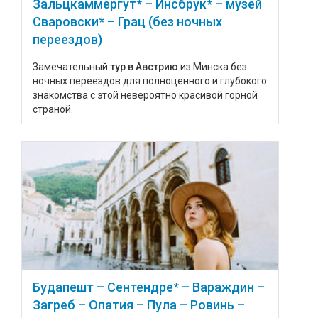
Зальцкаммергут* – Инсбрук* – музей
Сваровски* – Грац (без ночных
переездов)
Замечательный
тур в Австрию
из Минска без
ночных переездов для полноценного и глубокого
знакомства с этой невероятно красивой горной
страной.
Будапешт – Сентендре* – Вараждин –
Загреб – Опатия – Пула – Ровинь –