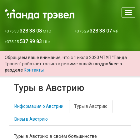
Мен
328 38 08
328 38 07
+375 33
МТС
+375 29
Vel
537 99 83
+375 25
Life
Обращаем ваше внимание, что с 1 июля 2020 ЧТУП "Панда
Трэвел" работает только в режиме онлайн
подробнее в
разделе
Контакты
Туры в Австрию
Информация о Австрии
Туры в Австрию
Визы в Австрию
Туры в Австрию
в своём большинстве