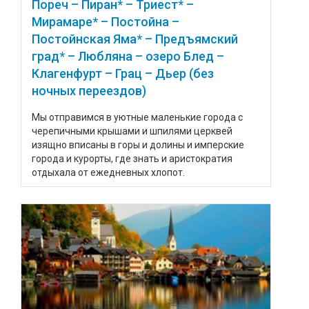
Пореч – Пиран* – Триест* –
Мирамаре* – Постойна –
Постойнская Яма* – Предъямский
град* – Любляна – озеро Блед –
Клагенфурт – Грац – Дьер (без
ночных переездов)
Мы отправимся в уютные маленькие города с
черепичными крышами и шпилями церквей
изящно вписаны в горы и долины и имперские
города и курорты, где знать и аристократия
отдыхала от ежедневных хлопот.