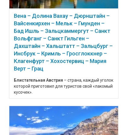
Вена – Долина Вахау – Дюрнштайн –
Вайсенкирхен – Мельк – Гмунден –
Бад Ишль – Зальцкаммергут – Санкт
Вольфганг – Санкт Гильген –
Дахштайн – Хальштатт – Зальцбург –
Инсбрук – Кримль – Гросглоккнер –
Клагенфурт – Хохостервиц – Мария
Верт – Грац
Блистательная Австрия
– страна, каждый уголок
которой приготовил для туристов свой «лакомый
кусочек».