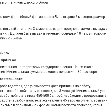
т и оплату консульского сбора
ветлом фоне (белый фон запрещен!), не старше 6 месяцев, размер
вительный в течение 3-х месяцев со дня предполагаемого выезда 
ения. Должен быть выдан в течение последних 10 лет. В паспорте
дписью «Визы».
ацию;
 оригинал.
твительная на территории государств-членов Шенгенского
ия. Минимальная сумма страхового покрытия − 30 тыс. евро.
тоятельности:
 работодателя, где указывается дата принятия на работу,
овка заработной платы за последние 3 месяца). Минимальный уро
 заработной плате ниже 450-500 бел. руб. необходимо предоставить
редств (в любой валюте, в эквиваленте 45 евро на сутки пребыван
письмо в произвольной форме, копия паспорта спонсора, копия