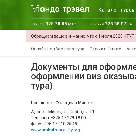
Каталог туров
328 38 08
328 38 07
+375 33
МТС
+375 29
Vel
Обращаем ваше внимание, что с 1 июля 2020 ЧТУП 
Онлайн подбор авиа тура
Отдых в Египте
Авто
Документы для оформле
оформлении виз оказыва
тура)
Посольство Франции в Минске
Адрес: г.Минск, пл. Свободы, 11
Телефон: +375 17 229 18 00
Факс:+375 17 210 25 48
www.ambafrance–by.org