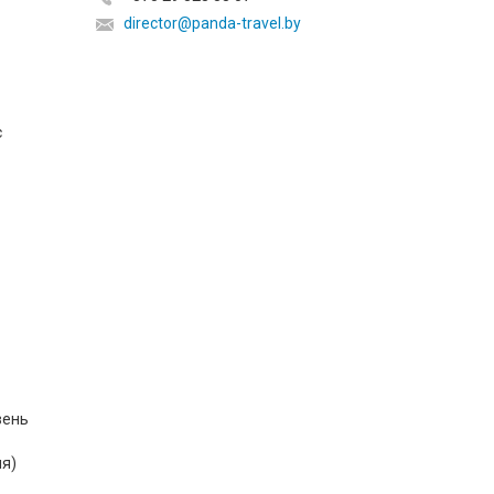
director@panda-travel.by
с
вень
ия)