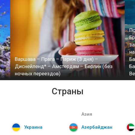
По
Бр
за
на
Варшава – Прага – Париж (3 дня) –
Ба
Диснейленд* – Амстердам – Берлин (без
Ба
ночных переездов)
В
Страны
Азия
Украина
Азербайджан