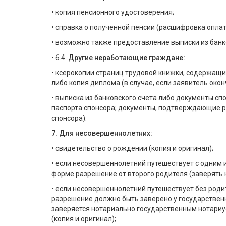
• копия пенсионного удостоверения;
• справка о полученной пенсии (расшифровка оплат
• возможно также предоставление выписки из банк
• 6.4.
Другие неработающие граждане:
• ксерокопии страниц трудовой книжки, содержащи
либо копия диплома (в случае, если заявитель око
• выписка из банковского счета либо документы сп
паспорта спонсора; документы, подтверждающие ро
спонсора).
7. Для несовершеннолетних:
• свидетельство о рождении (копия и оригинал);
• если несовершеннолетний путешествует с одним 
форме разрешение от второго родителя (заверять 
• если несовершеннолетний путешествует без роди
разрешение должно быть заверено у государственн
заверяется нотариально государственным нотариу
(копия и оригинал);