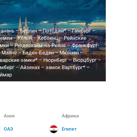
знань – Берлин – Потсдам* – Гамбург –
емен – Кёльн – Кобленц – Рейнские
мки – Рюдесхайм-на-Рейне – Франкфурт-
-Майне – Баден-Баден – Мюнхен –
варские замки* – Нюрнберг – Вюрцбург –
мберг – Айзенах – замок Вартбург* –
еймар
Азия
Африка
ОАЭ
Египет