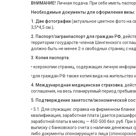
ВНИМАНИЕ!
Личная подача. При себе иметь паспор
Необходимые документы для оформления визы:
1. Две фотографии
(актуальное цветное фото на с
3,5*4,5 см.);
2. Паспорт/загранпаспорт для граждан РФ
, дейст
территории государств-членов Шенгенского соглаш
должно быть не менее 2-х свободных страниц с на
3. Копия паспорта:
• ксерокопии страниц, содержащих личную информ
•для граждан РФ также копия вида на жительство и
4. Международная медицинская страховка
, дейс
соглашения, на весь планируемый период пребыван
5. Подтверждение занятости/экономической сос
• 5.1. Для служащих: справка на фирменном бланке
квалификация, заработная плата (дается расшифр
заработной платы в месяц — 450-500 бел. руб. При
выписку с банковского счета о наличии денежных с
либо документы спонсирующего лица (спонсорское 