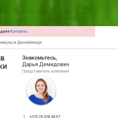
зделе
Контакты
никулы в Диснейленде
 в
Знакомьтесь,
Дарья Демидович
ки
Представитель компании
+375 29 328 38 07