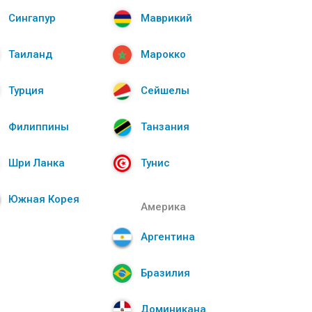
Сингапур
Маврикий
Таиланд
Марокко
Турция
Сейшелы
Филиппины
Танзания
Шри Ланка
Тунис
Южная Корея
Америка
Аргентина
Бразилия
Доминикана