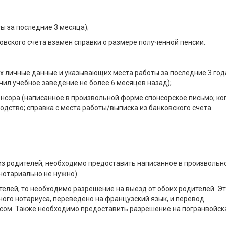
ы за последние 3 месяца);
овского счета взамен справки о размере полученной пенсии.
х личные данные и указывающих места работы за последние 3 год
нчил учебное заведение не более 6 месяцев назад);
онсора (написанное в произвольной форме спонсорское письмо; ко
дство; справка с места работы/выписка из банковского счета
из родителей, необходимо предоставить написанное в произвольн
нотариально не нужно).
телей, то необходимо разрешение на выезд от обоих родителей. Э
ого нотариуса, переведено на французский язык, и перевод
сом. Также необходимо предоставить разрешение на погранвойск