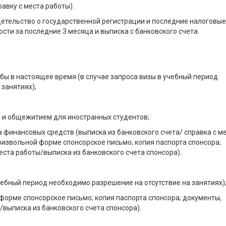
авку с места работы).
детельство о государственной регистрации и последние налоговые
ости за последние 3 месяца и выписка с банковского счета.
бы в настоящее время (в случае запроса визы в учебный период
занятиях);
ом и общежитием для иностранных студентов;
 финансовых средств (выписка из банковского счета/ справка с м
оизвольной форме спонсорское письмо; копия паспорта спонсора;
ста работы/выписка из банковского счета спонсора).
учебный период необходимо разрешение на отсутствие на занятиях)
форме спонсорское письмо; копия паспорта спонсора; документы,
выписка из банковского счета спонсора).