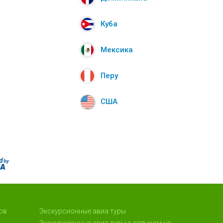
Куба
Мексика
Перу
США
ов
Экскурсионные авиа туры