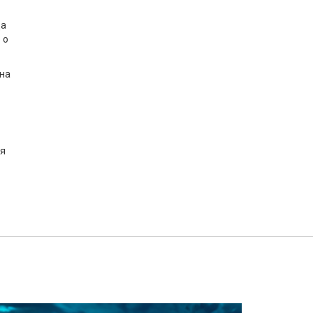
да
 о
 на
ия