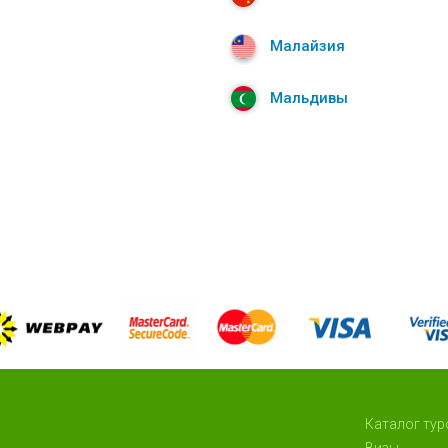
Малайзия
Мальдивы
Каталог тур