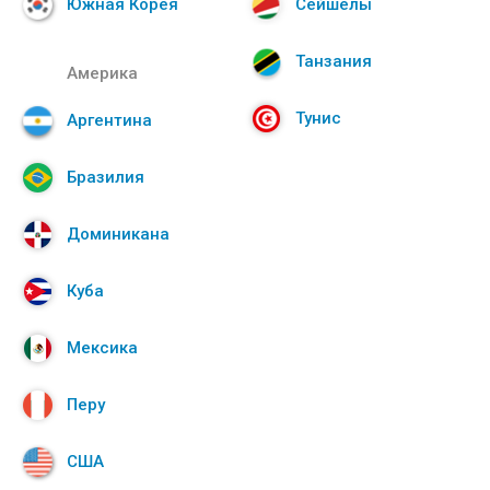
Южная Корея
Сейшелы
Танзания
Америка
Тунис
Аргентина
Бразилия
Доминикана
Куба
Мексика
Перу
США