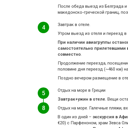
После обеда выезд из Белграда и
македонско-греческой границ, по
Завтрак в отеле.
4
Утром выезд из отеля и переезд в
При наличии авиагруппы останов
самостоятельно прилетевшими в
совместно
.
Продолжение переезда, посещение
половине дня переезд (~460 км) н
Поздно вечером размещение в оте
Отдых на море в Греции
5
Завтрак+ужин в отеле.
Вещи оста
8
Отдых на море. Галечные пляжи, вх
В один из дней –
экскурсия в Аф
€20) с Парфеноном, храм Зевса Ол