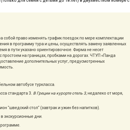
(только для семей с детьми до 18 лет) в двухместном номере с
за собой право изменять график поездок по мере комплектации
нения в программу тура и цены, осуществлять замену заявленных
емя в пути указано ориентировочное. Фирма не несет
с простоем на границах, пробками на дорогах. ЧТУП «Панда
едоставление дополнительных услуг, предусмотренных
имость.
бельном автобусе туркласса.
асса стандарта 3
. В Греции на курорте отель 3
, недалеко от моря,
сион "шведский стол" (завтрак и ужин без напитков).
в экскурсионные дни.
программе.