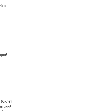
й и
торой
 (билет
ентский