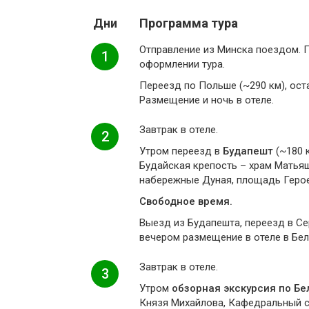
Дни
Программа тура
Отправление из Минска поездом. 
1
оформлении тура.
Переезд по Польше (~290 км), ост
Размещение и ночь в отеле.
Завтрак в отеле.
2
Утром переезд в
Будапешт
(~180 
Будайская крепость – храм Матьяш
набережные Дуная, площадь Героев
Свободное время.
Выезд из Будапешта, переезд в Се
вечером размещение в отеле в Бел
Завтрак в отеле.
3
Утром
обзорная экскурсия по Бе
Князя Михайлова, Кафедральный с