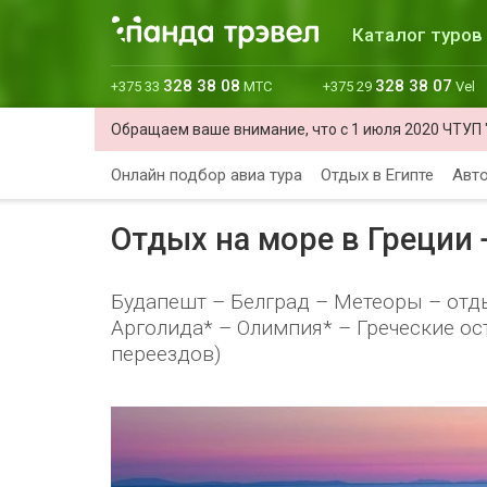
Каталог туров
328 38 08
328 38 07
+375 33
МТС
+375 29
Vel
Обращаем ваше внимание, что с 1 июля 2020 ЧТУП 
Онлайн подбор авиа тура
Отдых в Египте
Авто
Отдых на море в Греции 
Будапешт – Белград – Метеоры – отды
Арголида* – Олимпия* – Греческие ос
переездов)