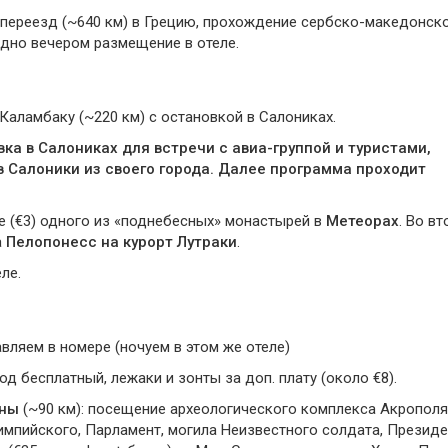
 переезд (~640 км) в Грецию, прохождение сербско-македонско
здно вечером размещение в отеле.
 Каламбаку (~220 км) с остановкой в Салониках.
ка в Салониках для встречи с авиа-группой и туристами,
 Салоники из своего города. Далее программа проходит
 (€3) одного из «поднебесных» монастырей в
Метеорах
. Во в
а
Пелопонесс на курорт Лутраки
.
ле.
вляем в номере (ночуем в этом же отеле)
од бесплатный, лежаки и зонты за доп. плату (около €8).
ины
(~90 км): посещение археологического комплекса Акрополя
импийского, Парламент, могила Неизвестного солдата, Презид