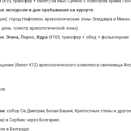
н
(€35, трансфер + билет) на Мыс Сунион с осмотром Храма Пос
 экскурсии в дни пребывания на курорте:
дня): город Нафплион, археологические зоны Эпидавра и Микен.
 день: осмотр археологической зоны).
я: Эгина, Порос, Идра
(€105, трансфер + обед + фольклорная
ещение (билет €12) археологического комплекса святилища Ап
ле.
ам
: собор Св.Дмитрия, Белая Башня, Крепостные стены и другое
км) в Сербию через Болгарию.
ле в Белграде.