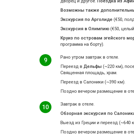
дворец и другое.
Поездка из Афи
Возможны также дополнительные
Экскурсия по Арголиде
(€50, пол
Экскурсия в Олимпию
(€50, целый
Круиз по островам эгейского мор
программа на борту).
Рано утром завтрак в отеле.
9
Переезд в
Дельфы
(~220 км), пос
Священная площадь, храм.
Переезд в Салоники (~390 км).
Поздно вечером размещение в оте
Завтрак в отеле.
10
Обзорная экскурсия по Салоник
Выезд из Греции и переезд (~640 
Поздно вечером размещение в оте