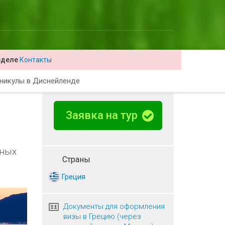
зделе
Контакты
никулы в Диснейленде
Заявка на тур
чных
Страны
Греция
Документы для оформления
визы в Грецию (через