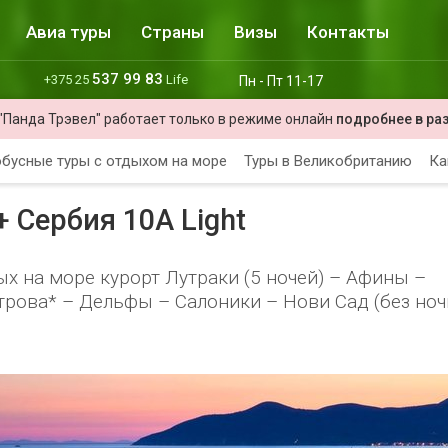
Авиа туры
Страны
Визы
Контакты
537 99 83
+375 25
Life
Пн - Пт 11-17
"Панда Трэвел" работает только в режиме онлайн
подробнее в ра
бусные туры с отдыхом на море
Туры в Великобританию
Ка
+ Сербия 10A Light
х на море курорт Лутраки (5 ночей) – Афины –
трова* – Дельфы – Салоники – Нови Сад (без но