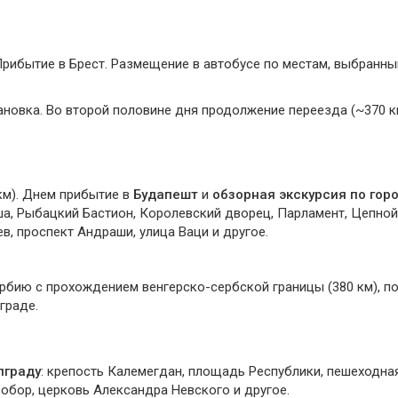
Прибытие в Брест. Размещение в автобусе по местам, выбранны
ановка. Во второй половине дня продолжение переезда (~370 к
км). Днем прибытие в
Будапешт
и
обзорная экскурсия по гор
а, Рыбацкий Бастион, Королевский дворец, Парламент, Цепной
, проспект Андраши, улица Ваци и другое.
рбию с прохождением венгерско-сербской границы (380 км), п
граде.
лграду
: крепость Калемегдан, площадь Республики, пешеходна
обор, церковь Александра Невского и другое.