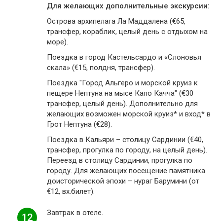
Для желающих дополнительные экскурсии:
Острова архипелага Ла Маддалена (€65,
трансфер, кораблик, целый день с отдыхом на
море).
Поездка в город Кастельсардо и «Слоновья
скала» (€15, полдня, трансфер).
Поездка "Город Альгеро и морской круиз к
пещере Нептуна на мысе Капо Качча" (€30
трансфер, целый день). Дополнительно для
желающих возможен морской круиз* и вход* в
Грот Нептуна (€28).
Поездка в Кальяри – столицу Сардинии (€40,
трансфер, прогулка по городу, на целый день).
Переезд в столицу Сардинии, прогулка по
городу. Для желающих посещение памятника
доисторической эпохи – нураг Барумини (от
€12, вх.билет).
Завтрак в отеле.
12