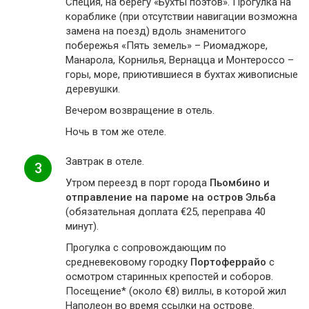
Специя, на берегу «Бухты поэтов». Прогулка на
кораблике (при отсутствии навигации возможна
замена на поезд) вдоль знаменитого
побережья «Пять земель» – Риомаджоре,
Манарола, Корнилья, Вернацца и Монтероссо –
горы, море, приютившиеся в бухтах живописные
деревушки.
Вечером возвращение в отель.
Ночь в том же отеле.
Завтрак в отеле.
3
Утром переезд в порт города
Пьомбино и
отправление на пароме на остров Эльба
(обязательная доплата €25, переправа 40
минут).
Прогулка с сопровождающим по
средневековому городку
Портоферрайо
с
осмотром старинных крепостей и соборов.
Посещение* (около €8) виллы, в которой жил
Наполеон во время ссылки на острове.