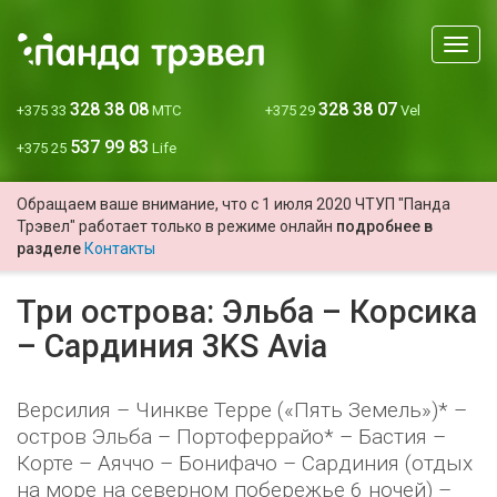
Мен
328 38 08
328 38 07
+375 33
МТС
+375 29
Vel
537 99 83
+375 25
Life
Обращаем ваше внимание, что с 1 июля 2020 ЧТУП "Панда
Трэвел" работает только в режиме онлайн
подробнее в
разделе
Контакты
Три острова: Эльба – Корсика
– Сардиния 3KS Avia
Версилия – Чинкве Терре («Пять Земель»)* –
остров Эльба – Портоферрайо* – Бастия –
Корте – Аяччо – Бонифачо – Сардиния (отдых
на море на северном побережье 6 ночей) –