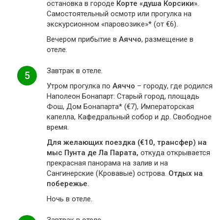
остановка в городе
Корте «душа Корсики»
.
Самостоятельный осмотр или прогулка на
экскурсионном «паровозике»* (от €6).
Вечером прибытие в
Аяччо
, размещение в
отеле.
Завтрак в отеле.
5
Утром прогулка по
Аяччо
– городу, где родился
Наполеон Бонапарт: Старый город, площадь
Фош, Дом Бонапарта* (€7), Императорская
капелла, Кафедральный собор и др. Свободное
время.
Для желающих поездка (€10, трансфер) на
мыс Пунта де Ла Парата,
откуда открывается
прекрасная панорама на залив и на
Сангинерские (Кровавые) острова.
Отдых на
побережье.
Ночь в отеле.