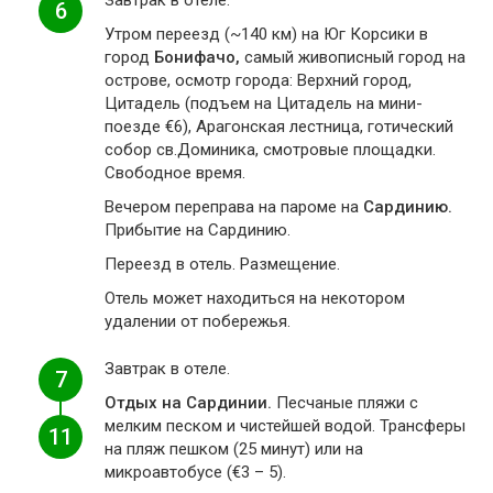
Завтрак в отеле.
6
Утром переезд (~140 км) на Юг Корсики в
город
Бонифачо,
самый живописный город на
острове, осмотр города: Верхний город,
Цитадель (подъем на Цитадель на мини-
поезде €6), Арагонская лестница, готический
собор св.Доминика, смотровые площадки.
Свободное время.
Вечером переправа на пароме на
Сардинию.
Прибытие на Сардинию.
Переезд в отель. Размещение.
Отель может находиться на некотором
удалении от побережья.
Завтрак в отеле.
7
Отдых на Сардинии.
Песчаные пляжи с
мелким песком и чистейшей водой. Трансферы
11
на пляж пешком (25 минут) или на
микроавтобусе (€3 – 5).