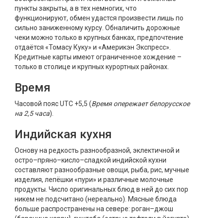
пункты закрыты, а в тех немногих, что
функционируют, обмен удастся произвести лишь по
сильно заниженному курсу. Обналичить дорожные
чеки можно только в крупных банках, предпочтение
отдаётся «Томасу Куку» и «Америкэн Экспресс».
Кредитные карты имеют ограниченное хождение –
только в столице и крупных курортных районах.
Время
Часовой пояс UTC +5,5 (
Время опережает белорусское
на 2,5 часа
).
Индийская кухня
Основу на редкость разнообразной, эклектичной и
остро–пряно–кисло–сладкой индийской кухни
составляют разнообразные овощи, рыба, рис, мучные
изделия, лепёшки «пури» и различные молочные
продукты. Число оригинальных блюд в ней до сих пор
никем не подсчитано (нереально). Мясные блюда
больше распространены на севере: роган–джош