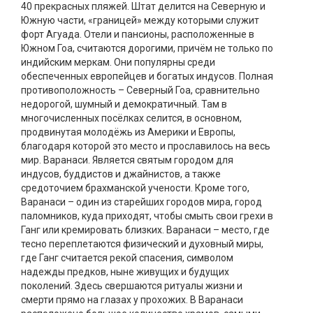
40 прекрасных пляжей. Штат делится на Северную и
Южную части, «границей» между которыми служит
форт Агуада. Отели и пансионы, расположенные в
Южном Гоа, считаются дорогими, причём не только по
индийским меркам. Они популярны среди
обеспеченных европейцев и богатых индусов. Полная
противоположность – Северный Гоа, сравнительно
недорогой, шумный и демократичный. Там в
многочисленных посёлках селится, в основном,
продвинутая молодёжь из Америки и Европы,
благодаря которой это место и прославилось на весь
мир. Варанаси. Является святым городом для
индусов, буддистов и джайнистов, а также
средоточием брахманской учености. Кроме того,
Варанаси – один из старейших городов мира, город
паломников, куда приходят, чтобы смыть свои грехи в
Ганг или кремировать близких. Варанаси – место, где
тесно переплетаются физический и духовный миры,
где Ганг считается рекой спасения, символом
надежды предков, ныне живущих и будущих
поколений. Здесь свершаются ритуалы жизни и
смерти прямо на глазах у прохожих. В Варанаси