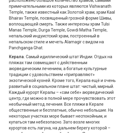
расположено большое количество храмов, самыми
примечательными из которых являются Vishwanath
Temple, также известный как Золотой храм; храм Kaal
Bhairav Temple, посвященный грозной форме Шивы,
воплощающей смерть. Также интересны храм Tulsi
Manas Temple, Durga Temple, Gowdi Matha Temple,
непальский индуистский храм, построенный в
непальском стиле и мечеть Alamagir с видом на
Panchganga Ghat.
Керала.
Самый идиллический штат Индии. Отдых на
пляжах там совмещают с действенным
аюрведическим лечением, а богатые культурные
традиции с удовольствием «приправляют»
экзотической кухней. Кроме того, Керала ещё и очень
развитый в социальном плане штат: чистый, мирный.
Каждый курорт Кералы – «сам себе» аюрведический
центр, где можно в полной мере прочувствовать этот
необычный метод лечения. Все пляжи в Керале
общественные и бесплатные, обычно небольшие. На
некоторых участках море бывает неспокойным, и
купаться там небезопасно. Зато возле многих
курортов есть лагуна, на дальнем берегу которой –