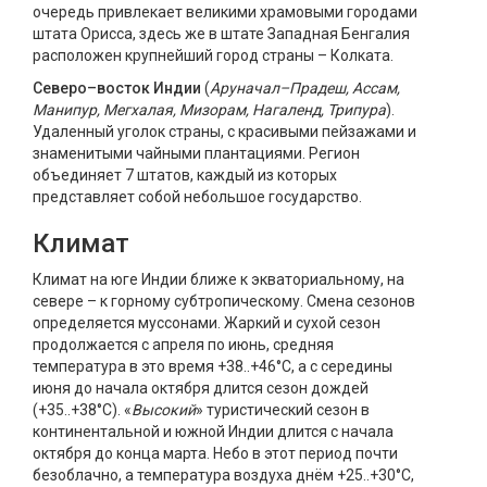
очередь привлекает великими храмовыми городами
штата Орисса, здесь же в штате Западная Бенгалия
расположен крупнейший город страны – Колката.
Северо–восток Индии
(
Аруначал–Прадеш, Ассам,
Манипур, Мегхалая, Мизорам, Нагаленд, Трипура
).
Удаленный уголок страны, с красивыми пейзажами и
знаменитыми чайными плантациями. Регион
объединяет 7 штатов, каждый из которых
представляет собой небольшое государство.
Климат
Климат на юге Индии ближе к экваториальному, на
севере – к горному субтропическому. Смена сезонов
определяется муссонами. Жаркий и сухой сезон
продолжается с апреля по июнь, средняя
температура в это время +38..+46°C, а с середины
июня до начала октября длится сезон дождей
(+35..+38°С). «
Высокий
» туристический сезон в
континентальной и южной Индии длится с начала
октября до конца марта. Небо в этот период почти
безоблачно, а температура воздуха днём +25..+30°C,