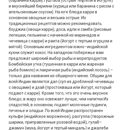
(баранина карри}, гуштаба (острые тефтели в йогурте)
и вкуснейший бирияни (курица или баранина с рисом с
апельсиновым соусом). На юге блюда карри в
основном овощные и весьма острые. Из
традиционных рецептов можно рекомендовать
бхуджиа (овощи карри), доса, идли и самба (рисовые
лепешки, пельмени с начинкой из маринадов и
чечевица с карри) и раита (йогурт с тертым огурцом и
мятой). Основным ингредиентом южно–индийской
кухни служит кокос. На западном побережье вам
предложат широкий выбор рыбы и морепродуктов.
Бомбейская утка (тушенная в карри или жареная
рыба бомнло) и лакричная рыба (индийский лосось) –
только два названия из обширного меню. Общим для
всей Индии является дал (суп из дробленой чечевицы
с овощами) и дхай (простокваша или йогурт, который
подают с карри). Кроме того, что это очень вкусное
блюдо, в жару оно освежает лучше, чем напитки.Из
сладостей, в основном, подают молочные пудинги,
печенье и оладьи. По всей Индии распространен
кульфи (индийское мороженое), расгулла (творожные
шарики, приправленные розовой водой), гулаб–
джамун (мука, йогурт и тертый миндаль) и джалеби