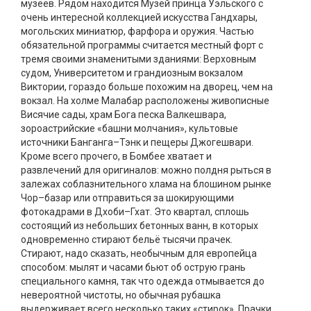
музеев. Рядом находится Музей принца Уэльского с
очень интересной коллекцией искусства Гандхары,
могольских миниатюр, фарфора и оружия. Частью
обязательной программы считается местный форт с
тремя своими знаменитыми зданиями: Верховным
судом, Университетом и грандиозным вокзалом
Виктории, гораздо больше похожим на дворец, чем на
вокзал. На холме Малабар расположены живописные
Висячие сады, храм Бога песка Валкешвара,
зороастрийские «башни молчания», культовые
источники Банганга–Тэнк и пещеры Джогешвари.
Кроме всего прочего, в Бомбее хватает и
развлечений для оригиналов: можно полдня рыться в
залежах соблазнительного хлама на блошином рынке
Чор–базар или отправиться за шокирующими
фотокадрами в Дхоби–Гхат. Это квартал, сплошь
состоящий из небольших бетонных ванн, в которых
одновременно стирают бельё тысячи прачек.
Стирают, надо сказать, необычным для европейца
способом: мылят и часами бьют об острую грань
специального камня, так что одежда отмывается до
невероятной чистоты, но обычная рубашка
выдерживает всего несколько таких «стирок». Прачки