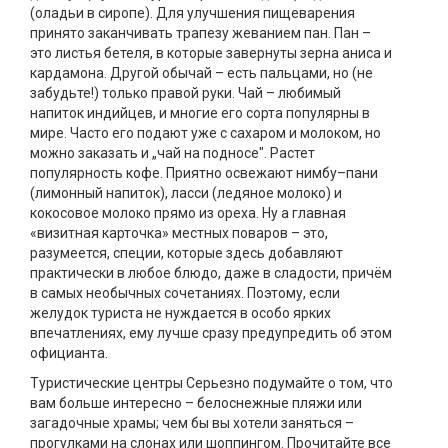
(оладьи в сиропе). Для улучшения пищеварения
принято заканчивать трапезу жеванием пан. Пан –
это листья бетеля, в которые завернуты зерна аниса и
кардамона. Другой обычай – есть пальцами, но (не
забудьте!) только правой руки. Чай – любимый
напиток индийцев, и многие его сорта популярны в
мире. Часто его подают уже с сахаром и молоком, но
можно заказать и „чай на подносе". Растет
популярность кофе. Приятно освежают нимбу–пани
(лимонный напиток), ласси (ледяное молоко) и
кокосовое молоко прямо из ореха. Ну а главная
«визитная карточка» местных поваров – это,
разумеется, специи, которые здесь добавляют
практически в любое блюдо, даже в сладости, причём
в самых необычных сочетаниях. Поэтому, если
желудок туриста не нуждается в особо ярких
впечатлениях, ему лучше сразу предупредить об этом
официанта.
Туристические центры Серьезно подумайте о том, что
вам больше интересно – белоснежные пляжи или
загадочные храмы; чем бы вы хотели заняться –
прогулками на слонах или шоппингом. Прочитайте все