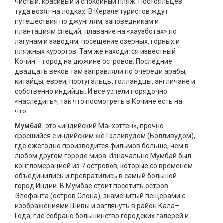
чистый, красивый и спокойный пляж. Постояльцев
туда возят на лодках. В Керале туристов ждут
путешествия по джунглям, заповедникам и
плантациям специй, плавание на «хаузботах» по
лагунам и заводям, посещение озерных, горных и
пляжных курортов. Там же находится известный
Кочин – город на дюжине островов. Последние
двадцать веков там заправляли по очереди арабы,
китайцы, евреи, португальцы, голландцы, англичане и
собственно индийцы. И все успели порядочно
«наследить», так что посмотреть в Кочине есть на
что.
Мумбай.
это «индийский Манхэттен», прочно
сросшийся с индийским же Голливудом (Болливудом),
где ежегодно производится фильмов больше, чем в
любом другом городе мира. Изначально Мумбай был
конгломерацией из 7 островов, которые со временем
объединились и превратились в самый большой
город Индии. В Мумбае стоит посетить остров
Элефанта (остров Слона), знаменитый пещерами с
изображениями Шивы и заглянуть в район Кала–
Года, где собрано большинство городских галерей и