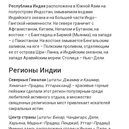
Республика Индия
расположена в Южной Азии на
полуострове Индостан, омываемом водами
Индийского океана и на большей части Индо–
Гангской низменности. На севере граничит с
Афганистаном, Китаем, Непалом и Бутаном, на
востоке – с Бангладеш и Бирмой (Мьянма), на западе
– с Пакистаном. На востоке омывается Бенгальским
заливом, на юге – Полкским проливом, отделяющим
ее от острова Шри–Ланка, и Индийским океаном, на
западе Аравийским морем. Столица – Нью–Дели.
Регионы Индии
Северные Гималаи
(
штаты: Джамму и Кашмир,
Химачал–Прадеш, Уттаракханд
) – красивые горные
пейзажи сделали этот регион популярным среди
любителей активного отдыха, а множество
священных религиозных мест привлекает искателей
сакральных истин.
Центр страны
(
штаты: Бихар, Чандигарх, Дели,
Харьяна, Мадхья–Прадеш, Пенджаб, Уттар–Прадеш
).
Именно здесь расположена столица Индии – Дели, а