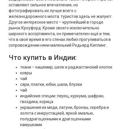
оставляют сильное впечатление, но
фотографировать их лучше всего с
железнодорожного моста: туристов здесь не жалуют.
Другое интересное место – крупнейший в городе
рынок Кроуфорд. Кроме своего исключительно
широкого ассортимента, он примечателен ещё и тем,
что в своё время в его стенах любил прогуливаться в
сопровождении няни маленький Редьярд Киплинг.
Что купить в Индии:
ткани – кашемир, шелк и раджастанский хлопок
ковры
чай
сари, платки, юбки, шали, блузки
чай
индийские специи: перец, куркума, шафран,
гвоздика, корица
украшения из меди, латуни, бронзы, серебра и
золота с инкрустацией, яркой эмалью,
полудрагоценными и драгоценными
камушками