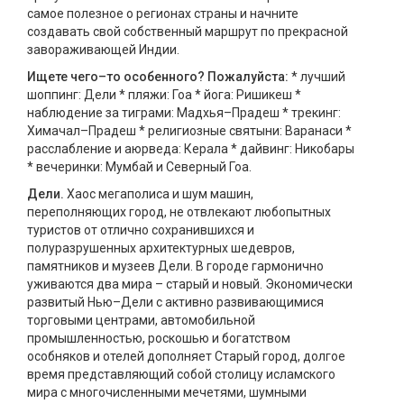
самое полезное о регионах страны и начните
создавать свой собственный маршрут по прекрасной
завораживающей Индии.
Ищете чего–то особенного? Пожалуйста:
* лучший
шоппинг: Дели * пляжи: Гоа * йога: Ришикеш *
наблюдение за тиграми: Мадхья–Прадеш * трекинг:
Химачал–Прадеш * религиозные святыни: Варанаси *
расслабление и аюрведа: Керала * дайвинг: Никобары
* вечеринки: Мумбай и Северный Гоа.
Дели.
Хаос мегаполиса и шум машин,
переполняющих город, не отвлекают любопытных
туристов от отлично сохранившихся и
полуразрушенных архитектурных шедевров,
памятников и музеев Дели. В городе гармонично
уживаются два мира – старый и новый. Экономически
развитый Нью–Дели с активно развивающимися
торговыми центрами, автомобильной
промышленностью, роскошью и богатством
особняков и отелей дополняет Старый город, долгое
время представляющий собой столицу исламского
мира с многочисленными мечетями, шумными