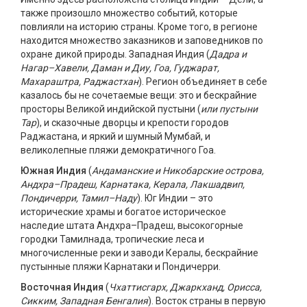
также произошло множество событий, которые
повлияли на историю страны. Кроме того, в регионе
находится множество заказников и заповедников по
охране дикой природы. Западная Индия (
Дадра и
Нагар–Хавели, Даман и Диу, Гоа, Гуджарат,
Махараштра, Раджастхан
). Регион объединяет в себе
казалось бы не сочетаемые вещи: это и бескрайние
просторы Великой индийской пустыни (
или пустыни
Тар
), и сказочные дворцы и крепости городов
Раджастана, и яркий и шумный Мумбай, и
великолепные пляжи демократичного Гоа.
Южная Индия
(
Андаманские и Никобарские острова,
Андхра–Прадеш, Карнатака, Керала, Лакшадвип,
Пондичерри, Тамил–Наду
). Юг Индии – это
исторические храмы и богатое историческое
наследие штата Андхра–Прадеш, высокогорные
городки Тамилнада, тропические леса и
многочисленные реки и заводи Кералы, бескрайние
пустынные пляжи Карнатаки и Пондичерри.
Восточная Индия
(
Чхаттисгарх, Джаркханд, Орисса,
Сикким, Западная Бенгалия
). Восток страны в первую