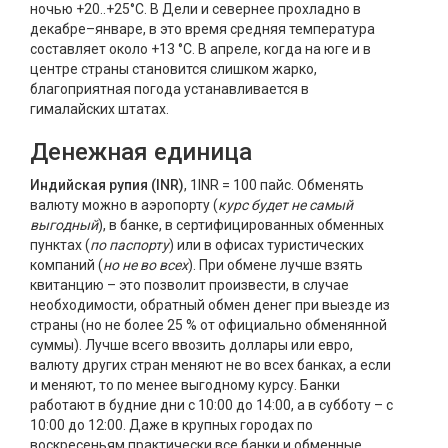
ночью +20..+25°C. В Дели и севернее прохладно в
декабре–январе, в это время средняя температура
составляет около +13 °C. В апреле, когда на юге и в
центре страны становится слишком жарко,
благоприятная погода устанавливается в
гималайских штатах.
Денежная единица
Индийская рупия (INR)
, 1INR = 100 пайс. Обменять
валюту можно в аэропорту (
курс будет не самый
выгодный
), в банке, в сертифицированных обменных
пунктах (
по паспорту
) или в офисах туристических
компаний (
но не во всех
). При обмене лучше взять
квитанцию – это позволит произвести, в случае
необходимости, обратный обмен денег при выезде из
страны (но не более 25 % от официально обменянной
суммы). Лучше всего ввозить доллары или евро,
валюту других стран меняют не во всех банках, а если
и меняют, то по менее выгодному курсу. Банки
работают в будние дни с 10:00 до 14:00, а в субботу – с
10:00 до 12:00. Даже в крупных городах по
воскресеньям практически все банки и обменные