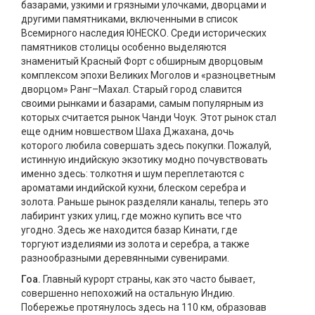
базарами, узкими и грязными улочками, дворцами и
другими памятниками, включенными в список
Всемирного наследия ЮНЕСКО. Среди исторических
памятников столицы особенно выделяются
знаменитый Красный Форт с обширным дворцовым
комплексом эпохи Великих Моголов и «разноцветным
дворцом» Ранг–Махал. Старый город славится
своими рынками и базарами, самым популярным из
которых считается рынок Чанди Чоук. Этот рынок стал
еще одним новшеством Шаха Джахана, дочь
которого любила совершать здесь покупки. Пожалуй,
истинную индийскую экзотику модно почувствовать
именно здесь: толкотня и шум переплетаются с
ароматами индийской кухни, блеском серебра и
золота. Раньше рынок разделяли каналы, теперь это
лабиринт узких улиц, где можно купить все что
угодно. Здесь же находится базар Кинати, где
торгуют изделиями из золота и серебра, а также
разнообразными деревянными сувенирами.
Гоа.
Главный курорт страны, как это часто бывает,
совершенно непохожий на остальную Индию.
Побережье протянулось здесь на 110 км, образовав