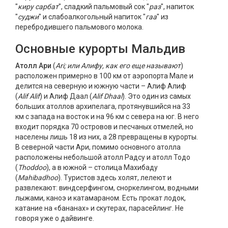
"
киру сарбат
", сладкий пальмовый сок "
раз
", напиток
"
суджи
" и слабоалкогольный напиток "
гаа
" из
перебродившего пальмового молока.
Основные курорты Мальдив
Атолл Ари
(
Ari; или Алифу, как его еще называют
)
расположен примерно в 100 км от аэропорта Мале и
делится на северную и южную части – Алиф Алиф
(
Alif Alif
) и Алиф Даал (
Alif Dhaal
). Это один из самых
больших атоллов архипелага, протянувшийся на 33
км с запада на восток и на 96 км с севера на юг. В него
входит порядка 70 островов и песчаных отмелей, но
населены лишь 18 из них, а 28 превращены в курорты.
В северной части Ари, помимо основного атолла
расположены небольшой атолл Радсу и атолл Тодо
(
Thoddoo
), а в южной – столица Махибаду
(
Mahibadhoo
). Туристов здесь холят, лелеют и
развлекают: виндсерфингом, сноркелингом, водными
лыжами, каноэ и катамараном. Есть прокат лодок,
катание на «бананах» и скутерах, парасейлинг. Не
говоря уже о дайвинге.