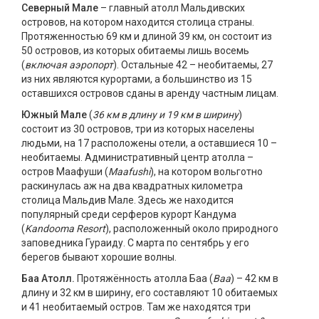
Северный Мале
– главный атолл Мальдивских
островов, на котором находится столица страны.
Протяженностью 69 км и длиной 39 км, он состоит из
50 островов, из которых обитаемы лишь восемь
(
включая аэропорт
). Остальные 42 – необитаемы, 27
из них являются курортами, а большинство из 15
оставшихся островов сданы в аренду частным лицам.
Южный Мале
(
36 км в длину и 19 км в ширину
)
состоит из 30 островов, три из которых населены
людьми, на 17 расположены отели, а оставшиеся 10 –
необитаемы. Административный центр атолла –
остров Маафуши (
Maafushi
), на котором вольготно
раскинулась аж на два квадратных километра
столица Мальдив Мале. Здесь же находится
популярный среди серферов курорт Кандума
(
Kandooma Resort
), расположенный около природного
заповедника Гураиду. С марта по сентябрь у его
берегов бывают хорошие волны.
Баа Атолл.
Протяжённость атолла Баа (
Baa
) – 42 км в
длину и 32 км в ширину, его составляют 10 обитаемых
и 41 необитаемый остров. Там же находятся три