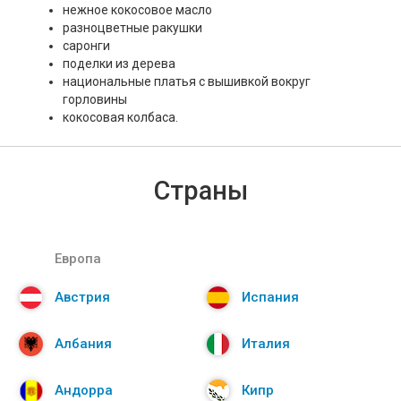
нежное кокосовое масло
разноцветные ракушки
саронги
поделки из дерева
национальные платья с вышивкой вокруг
горловины
кокосовая колбаса.
Страны
Европа
Австрия
Испания
Албания
Италия
Андорра
Кипр