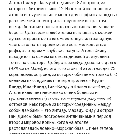
Атолл Лааму.
Лааму объединяет 82 острова, из
которых обитаемы лишь 12. На южной оконечности
атолла есть уникальное место для серфинга и водных
развлечений: несмотря на отсутствие ветра, там
всегда большие волны с плавным окончанием возле
берега. Дайверам и любителям поплавать с маской
лучше отправиться в юго–восточную или западную
часть атолла: в первом месте есть мелководные
рифы, во втором – глубокие лагуны. Атолл Сиину
находится на самом юге мальдивской республики,
точно на экваторе. Добираться сюда довольно долго
(
478 км от Мале
), но это того стоит. В атолл входит 23
коралловых острова, из которых обитаемы только 6. С
океаном их соединяют четыре пролива – Куда–
Канду, Маа–Канду, Ган–Канду и Вилингили–Канду.
Атолл включает несколько очень больших и
густонаселенных (
по местным меркам, разумеется
)
островов, некоторые из которых соединены между
собой дамбами – это Хитаду, Мараду, Фиду и остров
Ган. Дамбы были построены англичанами в период
второй мировой войны, когда на атолле
располагалась военно–морская база. От нее теперь