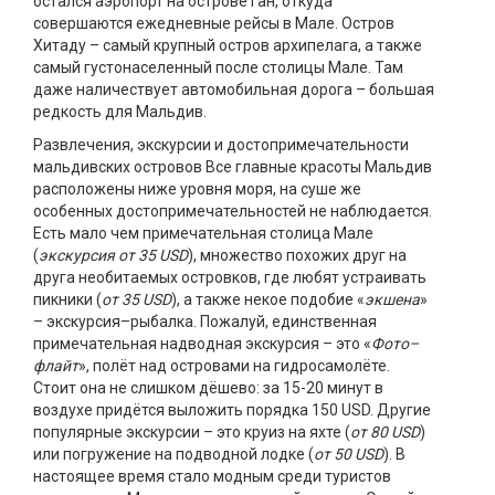
остался аэропорт на острове Ган, откуда
совершаются ежедневные рейсы в Мале. Остров
Хитаду – самый крупный остров архипелага, а также
самый густонаселенный после столицы Мале. Там
даже наличествует автомобильная дорога – большая
редкость для Мальдив.
Развлечения, экскурсии и достопримечательности
мальдивских островов Все главные красоты Мальдив
расположены ниже уровня моря, на суше же
особенных достопримечательностей не наблюдается.
Есть мало чем примечательная столица Мале
(
экскурсия от 35 USD
), множество похожих друг на
друга необитаемых островков, где любят устраивать
пикники (
от 35 USD
), а также некое подобие «
экшена
»
– экскурсия–рыбалка. Пожалуй, единственная
примечательная надводная экскурсия – это «
Фото–
флайт
», полёт над островами на гидросамолёте.
Стоит она не слишком дёшево: за 15-20 минут в
воздухе придётся выложить порядка 150 USD. Другие
популярные экскурсии – это круиз на яхте (
от 80 USD
)
или погружение на подводной лодке (
от 50 USD
). В
настоящее время стало модным среди туристов