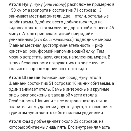
Атолл Нуну.
Нуну (
или Ноону
) расположен примерно в
150 км от аэропорта и состоит из 71 острова: 13
занимают местные жители, два – отели, остальные
необитаемы. Удобнее всего добираться туда на
гидросамолете: в этом случае дорога займет всего 45
минут. Атолл привлекает дикой природой и
уникальным (
кто бы сомневался
) подводным миром.
Главная местная достопримечательность – риф
кристмас–рок, формой напоминающий елку. Там
можно встретить акул, скатов, наполеонов, мурен. В
целях безопасности погружаться на рифе лучше
только в сопровождении опытного гида.
Атолл Шавиани.
Ближайший сосед Нуну, атолл
Шавиани состоит из 51 острова: 16 из них обитаемы, а
один занимает отель. Самые интересные и крупные
рифы расположены в западной части атолла.
Особенность Шавиани – все острова находятся на
значительном удалении друг от друга, что позволяет
туристам чувствовать себя в полном уединении.
Атолл Фаафу
объединяет около 23 островов, из
которых обитаемы лишь пять. Его внутренняя часть