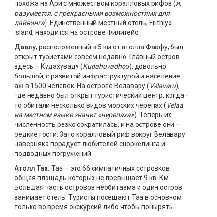
похожа на Ари с множеством коралловых рифов (
и,
разумеется, с прекрасными возможностями для
дайвинга
). Единственный местный отель, Filithiyo
Island, находится на острове Филитейо.
Даалу
, расположенный в 5 км от атолла Фаафу, был
открыт туристами совсем недавно. Главный остров
здесь – Кудахуваду (
Kudahuvadho
o), довольно
большой, с развитой инфраструктурой и население
аж в 1500 человек. На острове Велавару (
Velavaru
),
где недавно был открыт туристический центр, когда–
то обитали несколько видов морских черепах (
Velaa
на местном языке значит «черепаха»
). Теперь их
численность резко сократилась, и на острове они –
редкие гости. Зато коралловый риф вокруг Велавару
наверняка порадует любителей сноркелинга и
подводных погружений.
Атолл Таа.
Таа – это 66 симпатичных островков,
общая площадь которых не превышает 9 кв. Км.
Большая часть островов необитаема и один остров
занимает отель. Туристы посещают Таа в основном
только во время экскурсий либо чтобы понырять.