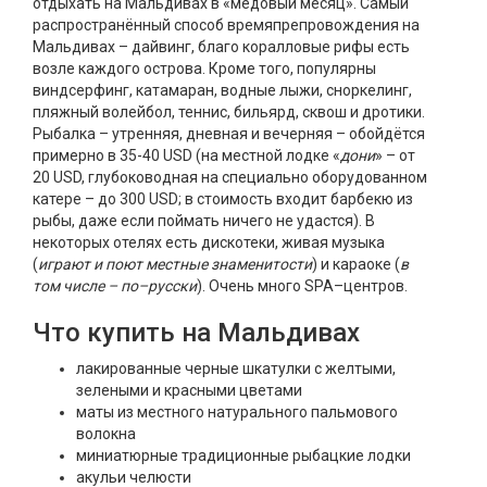
отдыхать на Мальдивах в «медовый месяц». Самый
распространённый способ времяпрепровождения на
Мальдивах – дайвинг, благо коралловые рифы есть
возле каждого острова. Кроме того, популярны
виндсерфинг, катамаран, водные лыжи, сноркелинг,
пляжный волейбол, теннис, бильярд, сквош и дротики.
Рыбалка – утренняя, дневная и вечерняя – обойдётся
примерно в 35-40 USD (на местной лодке «
дони
» – от
20 USD, глубоководная на специально оборудованном
катере – до 300 USD; в стоимость входит барбекю из
рыбы, даже если поймать ничего не удастся). В
некоторых отелях есть дискотеки, живая музыка
(
играют и поют местные знаменитости
) и караоке (
в
том числе – по–русски
). Очень много SPA–центров.
Что купить на Мальдивах
лакированные черные шкатулки с желтыми,
зелеными и красными цветами
маты из местного натурального пальмового
волокна
миниатюрные традиционные рыбацкие лодки
акульи челюсти