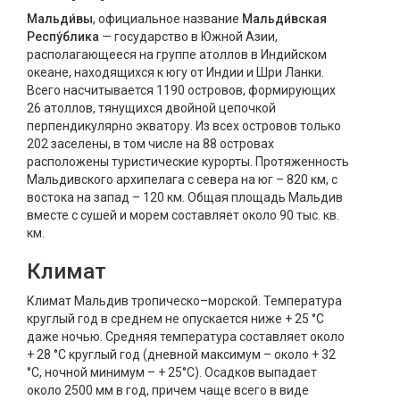
Мальди́вы
, официальное название
Мальди́вская
Респу́блика
— государство в Южной Азии,
располагающееся на группе атоллов в Индийском
океане, находящихся к югу от Индии и Шри Ланки.
Всего насчитывается 1190 островов, формирующих
26 атоллов, тянущихся двойной цепочкой
перпендикулярно экватору. Из всех островов только
202 заселены, в том числе на 88 островах
расположены туристические курорты. Протяженность
Мальдивского архипелага с севера на юг – 820 км, с
востока на запад – 120 км. Общая площадь Мальдив
вместе с сушей и морем составляет около 90 тыс. кв.
км.
Климат
Климат Мальдив тропическо–морской. Температура
круглый год в среднем не опускается ниже + 25 °С
даже ночью. Средняя температура составляет около
+ 28 °С круглый год (дневной максимум – около + 32
°С, ночной минимум – + 25°С). Осадков выпадает
около 2500 мм в год, причем чаще всего в виде