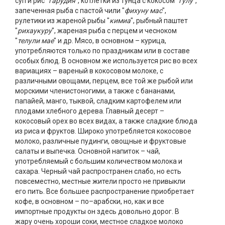
суп и рис "
гарудия
", котлетки из тунца с кокосом "
гулу
",
запеченная рыба с пастой чили "
фихуну мас
",
рулетики из жареной рыбы "
кимиа
", рыбный паштет
"
рихаукуру
", жареная рыба с перцем и чесноком
"
телули мае
" и др. Мясо, в основном – курица,
употребляются только по праздникам или в составе
особых блюд. В основном же используется рис во всех
вариациях – вареный в кокосовом молоке, с
различными овощами, перцем, все той же рыбой или
морскими членистоногими, а также с бананами,
папайей, манго, тыквой, сладким картофелем или
плодами хлебного дерева. Главный десерт –
кокосовый орех во всех видах, а также сладкие блюда
из риса и фруктов. Широко употребляется кокосовое
молоко, различные пудинги, овощные и фруктовые
салаты и выпечка. Основной напиток – чай,
употребляемый с большим количеством молока и
сахара. Черный чай распространен слабо, но есть
повсеместно, местные жители просто не привыкли
его пить. Все большее распространение приобретает
кофе, в основном – по–арабски, но, как и все
импортные продукты он здесь довольно дорог. В
жару очень хороши соки, местное сладкое молоко