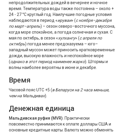
непродолжительных дождей в вечернее и ночное
время. Температура воды также постоянна – около +
24 - 27 °С круглый год. Наилучшие погодные условия
наблюдаются в период «
ируваи
» (
с ноября–декабря
по март–апрель
) – сезон северо–восточного муссона,
когда море спокойное, а погода солнечная и сухая. С
мая по октябрь, в сезон «
хулхангу
» (
с апреля по
октябрь
) погода менее предсказуема – юго–
западный муссон может приносить кратковременные
дожди, высокую влажность и неспокойное море
(
однако в этот период наименее жарко
). Штормы и
волны наиболее вероятны в июне и декабре.
Время
Часовой пояс UTC +5 (
в Беларуси на 2 часа меньше,
чем на Мальдивах
).
Денежная единица
Мальдивская руфия (MVR)
. Практически
повсеместно принимаются к оплате доллары США и
основные кредитные карты. Валюту можно обменять