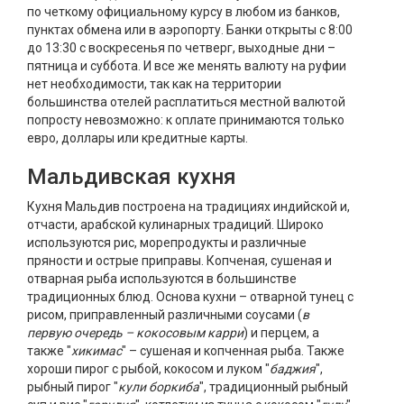
по четкому официальному курсу в любом из банков,
пунктах обмена или в аэропорту. Банки открыты с 8:00
до 13:30 с воскресенья по четверг, выходные дни –
пятница и суббота. И все же менять валюту на руфии
нет необходимости, так как на территории
большинства отелей расплатиться местной валютой
попросту невозможно: к оплате принимаются только
евро, доллары или кредитные карты.
Мальдивская кухня
Кухня Мальдив построена на традициях индийской и,
отчасти, арабской кулинарных традиций. Широко
используются рис, морепродукты и различные
пряности и острые приправы. Копченая, сушеная и
отварная рыба используются в большинстве
традиционных блюд. Основа кухни – отварной тунец с
рисом, приправленный различными соусами (
в
первую очередь – кокосовым карри
) и перцем, а
также "
хикимас
" – сушеная и копченная рыба. Также
хороши пирог с рыбой, кокосом и луком "
баджия
",
рыбный пирог "
кули боркиба
", традиционный рыбный