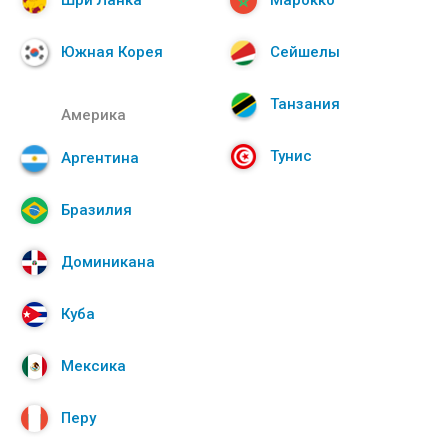
Шри Ланка
Марокко
Южная Корея
Сейшелы
Танзания
Америка
Тунис
Аргентина
Бразилия
Доминикана
Куба
Мексика
Перу