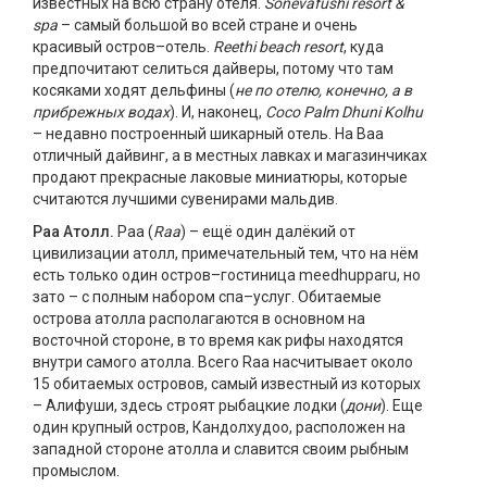
известных на всю страну отеля.
Sonevafushi resort &
spa
– самый большой во всей стране и очень
красивый остров–отель.
Reethi beach resort
, куда
предпочитают селиться дайверы, потому что там
косяками ходят дельфины (
не по отелю, конечно, а в
прибрежных водах
). И, наконец,
Coco Palm Dhuni Kolhu
– недавно построенный шикарный отель. На Bаа
отличный дайвинг, а в местных лавках и магазинчиках
продают прекрасные лаковые миниатюры, которые
считаются лучшими сувенирами мальдив.
Раа Атолл.
Раа (
Raa
) – ещё один далёкий от
цивилизации атолл, примечательный тем, что на нём
есть только один остров–гостиница meedhupparu, но
зато – с полным набором спа–услуг. Обитаемые
острова атолла располагаются в основном на
восточной стороне, в то время как рифы находятся
внутри самого атолла. Всего Rаа насчитывает около
15 обитаемых островов, самый известный из которых
– Aлифуши, здесь строят рыбацкие лодки (
дони
). Еще
один крупный остров, Кандолхудоо, расположен на
западной стороне атолла и славится своим рыбным
промыслом.