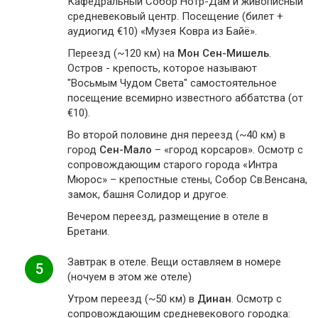
Кафедральный Собор Нотр-Дам и живописный
средневековый центр. Посещение (билет +
аудиогид €10) «Музея Ковра из Байё».
Переезд (~120 км) на
Мон Сен-Мишель
.
Остров - крепость, которое называют
"Восьмым Чудом Света" самостоятельное
посещение всемирно известного аббатства (от
€10).
Во второй половине дня переезд (~40 км) в
город
Сен-Мало
– «город корсаров». Осмотр с
сопровождающим старого города «Интра
Мюрос» – крепостные стены, Собор Св.Венсана,
замок, башня Солидор и другое.
Вечером переезд, размещение в отеле в
Бретани.
Завтрак в отеле. Вещи оставляем в номере
5
(ночуем в этом же отеле)
Утром переезд (~50 км) в
Динан
. Осмотр с
сопровождающим средневекового городка: