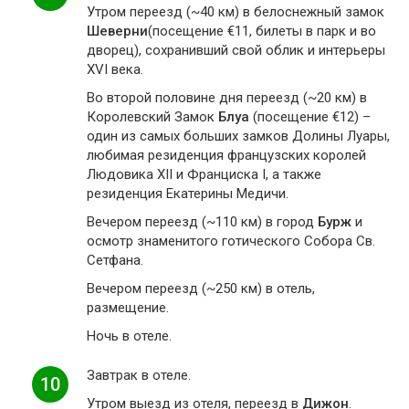
Утром переезд (~40 км) в белоснежный замок
Шеверни
(посещение €11, билеты в парк и во
дворец), сохранивший свой облик и интерьеры
XVI века.
Во второй половине дня переезд (~20 км) в
Королевский Замок
Блуа
(посещение €12) –
один из самых больших замков Долины Луары,
любимая резиденция французских королей
Людовика XII и Франциска I, а также
резиденция Екатерины Медичи.
Вечером переезд (~110 км) в город
Бурж
и
осмотр знаменитого готического Собора Св.
Сетфана.
Вечером переезд (~250 км) в отель,
размещение.
Ночь в отеле.
Завтрак в отеле.
10
Утром выезд из отеля, переезд в
Дижон
.