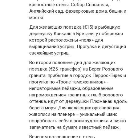
крепостные стены, Собор Спасителя,
Английский сад, фахверковые дома, башни и
мосты.
Для желающих поездка (€15) в рыбацкую
деревушку Канкаль в Бретани, у побережья
которой расположены «поля» для
выращивания устриц. Прогулка и дегустация
свежайших устриц.
Во второй половине дня для желающих
поездка (€25, трансфер) на Берег Розового
гранита: прибытие в городок Перрос-Гирек и
прогулка по «Тропе таможенников» -
неповторимые пейзажи, образованные
нагромождением гранитных глыб розового
оттенка, идут от деревушки Плюманак вдоль
берега моря. Для желающих организация
живописи на пленэре – уникальный шанс
попробовать себя в роли художника и лично
запечатлеть на бумаге известный пейзаж.
Вечером возвращение в отель.