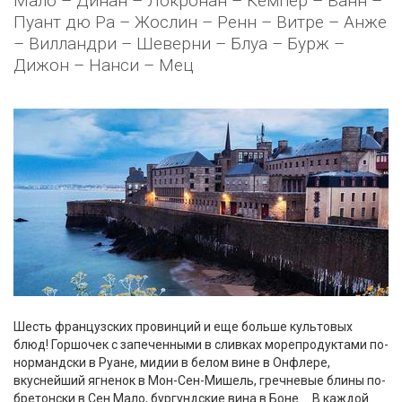
Мало – Динан – Локронан – Кемпер – Ванн –
Пуант дю Ра – Жослин – Ренн – Витре – Анже
– Вилландри – Шеверни – Блуа – Бурж –
Дижон – Нанси – Мец
Шесть французских провинций и еще больше культовых
блюд! Горшочек с запеченными в сливках морепродуктами по-
нормандски в Руане, мидии в белом вине в Онфлере,
вкуснейший ягненок в Мон-Сен-Мишель, гречневые блины по-
бретонски в Сен Мало, бургундские вина в Боне…. В каждой