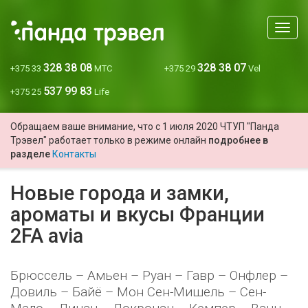
Мен
328 38 08
328 38 07
+375 33
МТС
+375 29
Vel
537 99 83
+375 25
Life
Обращаем ваше внимание, что с 1 июля 2020 ЧТУП "Панда
Трэвел" работает только в режиме онлайн
подробнее в
разделе
Контакты
Новые города и замки,
ароматы и вкусы Франции
2FA avia
Брюссель – Амьен – Руан – Гавр – Онфлер –
Довиль – Байё – Мон Сен-Мишель – Сен-