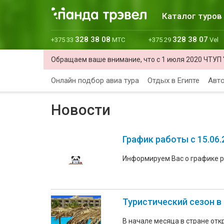
Каталог туров
328 38 08
328 38 07
+375 33
МТС
+375 29
Vel
Обращаем ваше внимание, что с 1 июля 2020 ЧТУП 
Онлайн подбор авиа тура
Отдых в Египте
Авто
Новости
График работы с 15.06.
Информируем Вас о графике р
Туристический сезон в
В начале месяца в стране отк